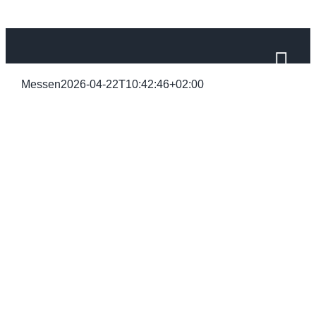
Zum
Inhalt
springen
Messen
2026-04-22T10:42:46+02:00