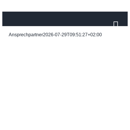
Zum
Inhalt
springen
Ansprechpartner
2026-07-29T09:51:27+02:00