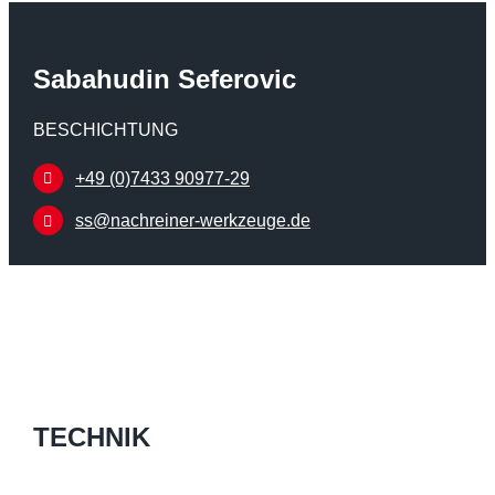
Sabahudin Seferovic
BESCHICHTUNG
+49 (0)7433 90977-29
ss@nachreiner-werkzeuge.de
TECHNIK