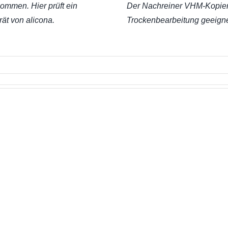
nommen. Hier prüft ein
Der Nachreiner VHM-Kopierfr
ät von alicona.
Trockenbearbeitung geeigne
HPC-VHM-
Höch
Hochleistungsfräser-
Passgena
Familie von
dank Nac