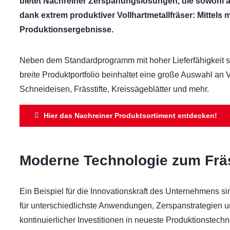
bietet Nachreiner Zerspanungslösungen, die sowohl ak
dank extrem produktiver Vollhartmetallfräser: Mittels
Produktionsergebnisse.
Neben dem Standardprogramm mit hoher Lieferfähigkeit si
breite Produktportfolio beinhaltet eine große Auswahl an
Schneideisen, Fräs­stif­te, Kreissägeblätter und mehr.
Hier das Nachreiner Produktsortiment entdecken!
Moderne Technologie zum Frä
Ein Beispiel für die Innovationskraft des Unternehmens 
für unterschiedlichste Anwendungen, Zer­span­strategien 
kontinuierlicher Investitionen in neueste Produktionstech