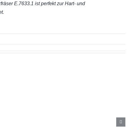
äser E.7633.1 ist perfekt zur Hart- und
t.
ste
uigkeit
hreiner