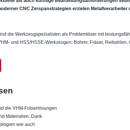
tuelle als auch künftige Bearbeitungsanforderungen selbst
 moderner CNC Zerspanstrategien erzielen Metallverarbeiter
nd die Werkzeugspezialisten als Problemlöser mit leistungsfä
 VHM- und HSS/HSSE-Werkzeugen: Bohrer, Fräser, Reib­ahlen, Ge
sen
sind die VHM-Fräserlösungen
und Materialien. Dank
nologien wie auch