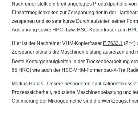
Nachreiner stellt ein breit angelegtes Produktportfolio vo
Einsatzmöglichkeiten zur Zerspanung der in der Hartbea
zerspanen und so sehr kurze Durchlaufzeiten seiner Forme
Ausführung sowie HPC- bzw. HSC-Kopierfräser zum HPC-
Hier ist der Nachreiner VHM-Kopierfräser
E.7633.1
(Z=4) 
Zerspaner oftmals die Maschinenleistung ausreizen und
Beste Konturgenauigkeiten in der Trockenbearbeitung e
65 HRC) wie auch der HSC-VHM-Formenbau-X-Tra Radius
Markus Hallas: „Unsere besonderen applikationsfokussie
Prozesssicherheit, reduzierte Maschinenbe­lastung und le
Optimierung der Mikrogeometrie sind die Werkzeugschnei