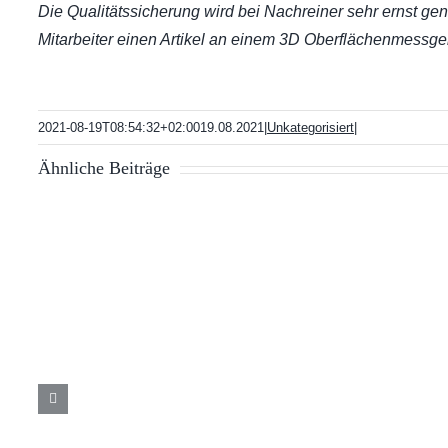
Die Qualitätssicherung wird bei Nachreiner sehr ernst ge
Mitarbeiter einen Artikel an einem 3D Oberflächenmessger
2021-08-19T08:54:32+02:00
19.08.2021
|
Unkategorisiert
|
Ähnliche Beiträge
Technologiequelle
i
für
r
kundenspezifische