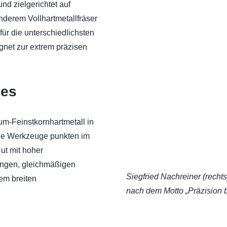
d zielgerichtet auf
nderem Vollhartmetallfräser
ür die unterschied­lichsten
ignet zur extrem präzisen
ies
m-Feinstkornhartmetall in
ie Werkzeuge punkten im
ut mit hoher
langen, gleichmäßigen
Siegfried Nachreiner (recht
nem breiten
nach dem Motto „Präzision b