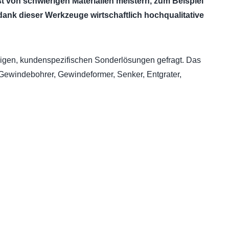
 von schwierigen Materialien meistern, zum Beispiel
 dank dieser Werkzeuge wirtschaftlich hochqualitative
higen, kundenspezifischen Son­derlösungen gefragt. Das
winde­bohrer, Ge­windeformer, Senker, Ent­grater,