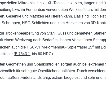
n speziellen Mikro- bis hin zu XL-Tools
–
in kurzen, langen und
rbeitung bzw. im Formenbau verwendeten Werkstoffe an
,
mit den
n, Gesenke und Matrizen realisieren kann. Das sind Hochleistun
Schruppen, HSC-Schlichten und zum Herstellen von 3D-Kontu
zur Trockenbearbeitung von Stahl, Guss und gehärteten Stählen
 mit einem Werkzeug nach Bedarf mit hohen Vorschüben Schrup
o
rreichen auch die HSC-VHM-Formenbau-Kopierfräser 15
mit Ec
fräser (
E.7643.1
, bis 60 HRC).
rten Geometrien und Spankontrollen sorgen auch bei extremen 
tztendlich für sehr gute Oberflächenqualitäten. Durch verschied
den äußerst widerstandsfähig, extrem biegefest und sehr unem